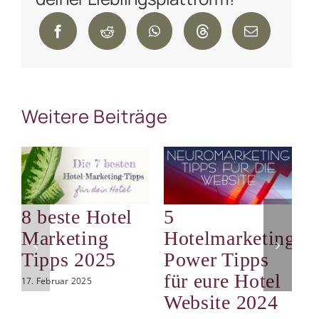
Weitere Beiträge
8 beste Hotel
5
S
Marketing
Hotelmarketing
d
Tipps 2025
Power Tipps
i
für eure Hotel
d
17. Februar 2025
Website 2024
9.