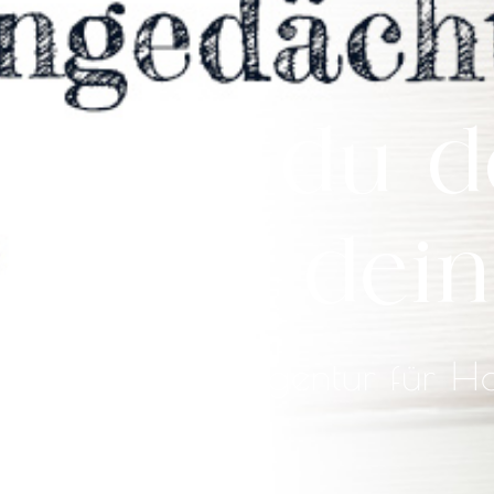
kerst du d
chtnis dein
log der Werbeagentur für Hote