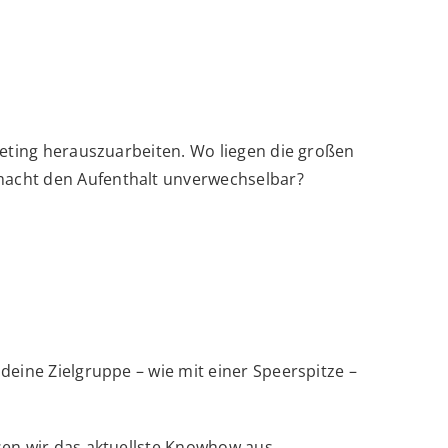
keting herauszuarbeiten. Wo liegen die großen
macht den Aufenthalt unverwechselbar?
eine Zielgruppe – wie mit einer Speerspitze –
sen wir das aktuellste Knowhow aus