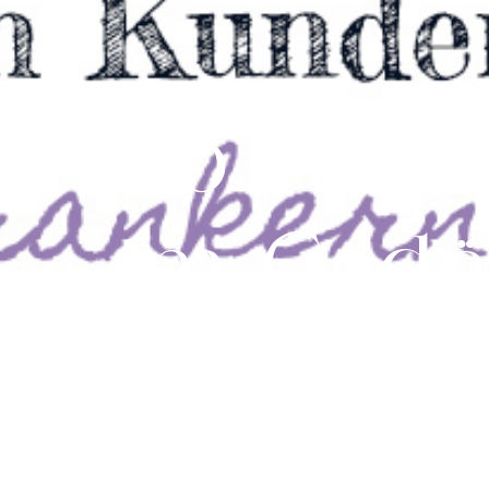
So veran
im Gedä
Tourismusb