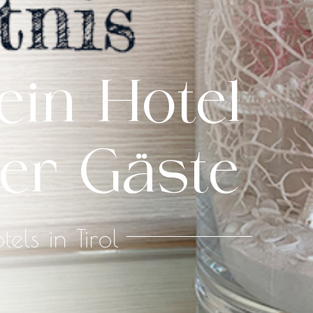
ein Hotel
er Gäste
ls in Tirol