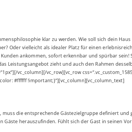
ehmensphilosophie klar zu werden. Wie soll sich dein Haus
ber? Oder vielleicht als idealer Platz für einen erlebnisr
en Kunden ankommen, sofort erkennbar und spürbar sein!
h das Leistungsangebot zieht und auch den Rahmen desselb
=“1px“][/vc_column][/vc_row][vc_row css=“.vc_custom_158
olor: #ffffff !important;}“][vc_column][vc_column_text]
t, muss die entsprechende Gästezielgruppe definiert und
 Gäste herauszufinden. Fühlt sich der Gast in seinen Vo