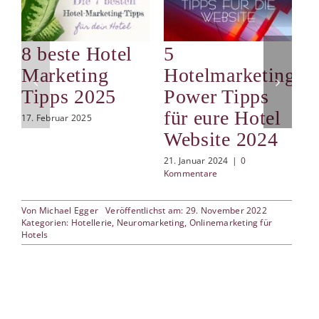
8 beste Hotel
5
S
Marketing
Hotelmarketing
d
Tipps 2025
Power Tipps
i
für eure Hotel
d
17. Februar 2025
Website 2024
9.
21. Januar 2024
|
0
Kommentare
Von
Michael Egger
Veröffentlichst am: 29. November 2022
Kategorien:
Hotellerie
,
Neuromarketing
,
Onlinemarketing für
Hotels