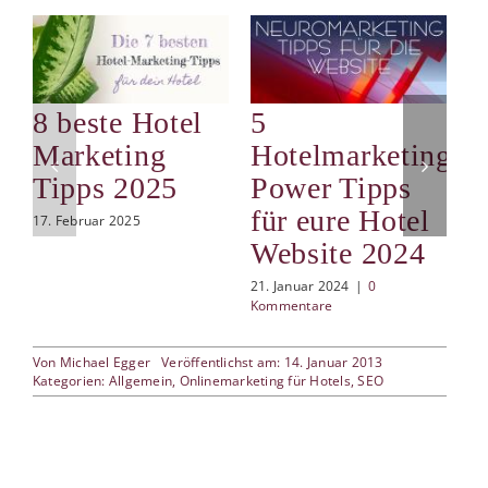
8 beste Hotel
5
S
Marketing
Hotelmarketing
d
Tipps 2025
Power Tipps
i
für eure Hotel
d
17. Februar 2025
Website 2024
9.
21. Januar 2024
|
0
Kommentare
Von
Michael Egger
Veröffentlichst am: 14. Januar 2013
Kategorien:
Allgemein
,
Onlinemarketing für Hotels
,
SEO