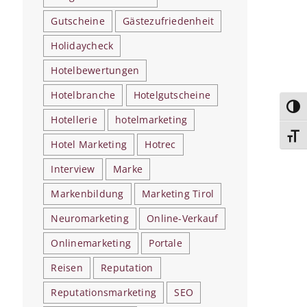
Gutscheine
Gästezufriedenheit
Holidaycheck
Hotelbewertungen
Hotelbranche
Hotelgutscheine
Umsc
Hotellerie
hotelmarketing
Schri
Hotel Marketing
Hotrec
Interview
Marke
Markenbildung
Marketing Tirol
Neuromarketing
Online-Verkauf
Onlinemarketing
Portale
Reisen
Reputation
Reputationsmarketing
SEO