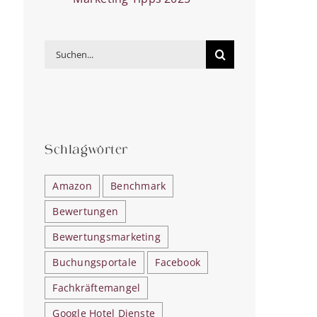
Suche
nach:
Schlagwörter
Amazon
Benchmark
es
Bewertungen
Bewertungsmarketing
Buchungsportale
Facebook
Fachkräftemangel
Google Hotel Dienste