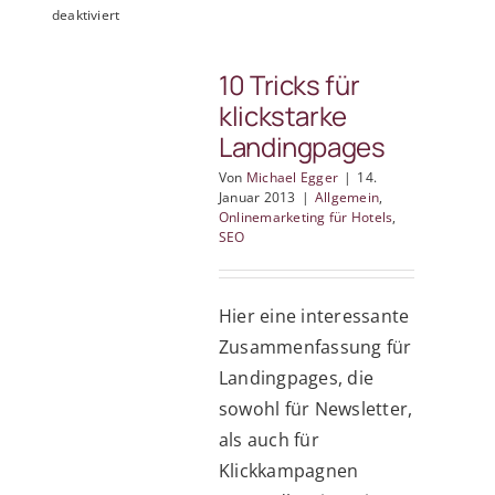
für
deaktiviert
für
Neue
den
Google-
Rückgang
10 Tricks für
Dienste
Ihrer
für
klickstarke
Suchmaschi
die
Landingpages
Platzierung
Hotellerie
Von
Michael Egger
|
14.
Januar 2013
|
Allgemein
,
Onlinemarketing für Hotels
,
SEO
Hier eine interessante
Zusammenfassung für
Landingpages, die
sowohl für Newsletter,
als auch für
Klickkampagnen