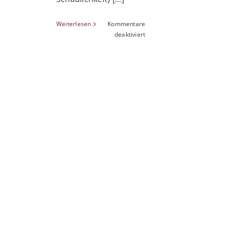
Weiterlesen
Kommentare
für
deaktiviert
Die
größten
SEO
Fehler
2012