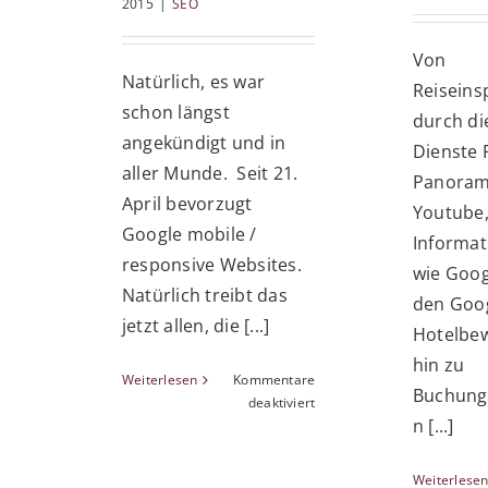
2015
|
SEO
Von
Natürlich, es war
Reiseins
schon längst
durch di
angekündigt und in
Dienste 
aller Munde. Seit 21.
Panoram
April bevorzugt
Youtube,
Google mobile /
Informat
responsive Websites.
wie Goog
Natürlich treibt das
den Goo
jetzt allen, die [...]
Hotelbe
hin zu
Weiterlesen
Kommentare
Buchung
für
deaktiviert
n [...]
Google
mobile
Websites,
Weiterlese