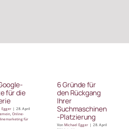
Google-
6 Gründe für
e für die
den Rückgang
erie
Ihrer
Suchmaschinen
l Egger
|
28. April
gemein
,
Online-
-Platzierung
linemarketing für
Von
Michael Egger
|
28. April