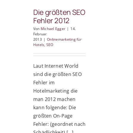
SSL
und
Die größten SEO
andere
Fehler 2012
Rankingfaktoren
Von
Michael Egger
|
14.
Februar
2013
|
Onlinemarketing für
Hotels
,
SEO
Laut Internet World
sind die größten SEO
Fehler im
Hotelmarketing die
man 2012 machen
kann folgende: Die
größten On-Page
Fehler: (geordnet nach
Schädlichkeit) [...]