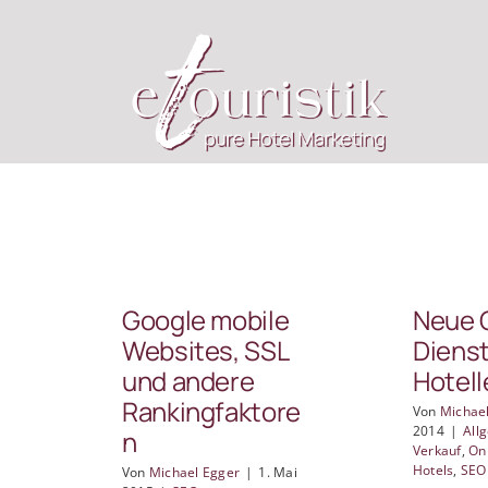
Zum
Inhalt
springen
Google mobile
Neue 
Websites, SSL
Dienst
und andere
Hotell
Rankingfaktore
Von
Michae
2014
|
All
n
Verkauf
,
On
Hotels
,
SEO
Von
Michael Egger
|
1. Mai