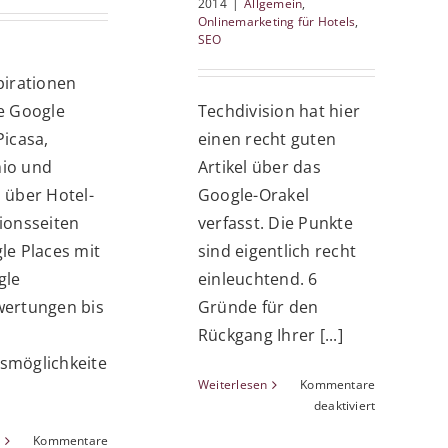
2014
|
Allgemein
,
Onlinemarketing für Hotels
,
SEO
pirationen
e Google
Techdivision hat hier
Picasa,
einen recht guten
io und
Artikel über das
 über Hotel-
Google-Orakel
ionsseiten
verfasst. Die Punkte
le Places mit
sind eigentlich recht
gle
einleuchtend. 6
wertungen bis
Gründe für den
Rückgang Ihrer [...]
smöglichkeite
Weiterlesen
Kommentare
für
deaktiviert
6
n
Kommentare
Gründe