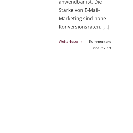
anwendbar ist. Die
Stärke von E-Mail-
Marketing sind hohe
Konversionsraten. [...]
Weiterlesen
Kommentare
für
deaktiviert
10
Tricks
für
klickstarke
Landingpag