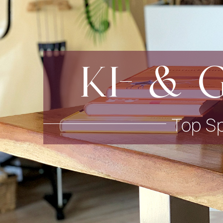
KI- & G
Top Sp