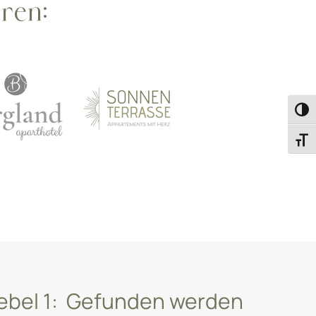
ren:
Umsc
Schri
ebel 1: Gefunden werden