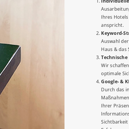
Individuell
Ausarbeitung
Ihres Hotels
anspricht.
Keyword-Str
Auswahl der
Haus & das S
Technische 
Wir schaffe
optimale Sic
Google- & K
Durch das i
Maßnahmen a
Ihrer Präsen
Informations
Sichtbarkei