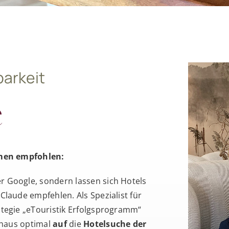
barkeit
e
emen empfohlen:
 Google, sondern lassen sich Hotels
laude empfehlen. Als Spezialist für
tegie „eTouristik Erfolgsprogramm“
thaus optimal
auf
die
Hotelsuche der