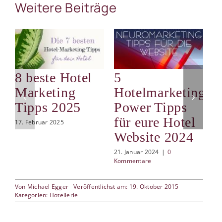
Weitere Beiträge
8 beste Hotel
5
S
Marketing
Hotelmarketing
d
Tipps 2025
Power Tipps
i
für eure Hotel
d
17. Februar 2025
Website 2024
9.
21. Januar 2024
|
0
Kommentare
Von
Michael Egger
Veröffentlichst am: 19. Oktober 2015
Kategorien:
Hotellerie