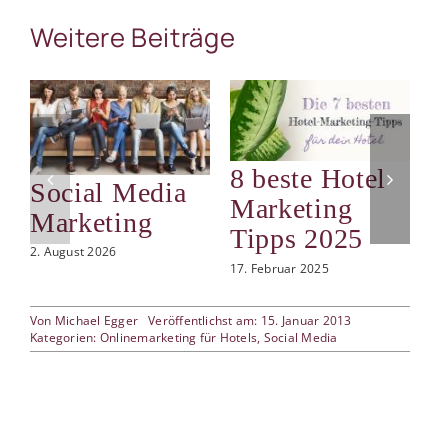
Weitere Beiträge
8 beste Hotel
5
Social Media
Marketing
H
Marketing
Tipps 2025
P
2. August 2026
f
17. Februar 2025
W
Von
Michael Egger
Veröffentlichst am: 15. Januar 2013
21
Kategorien:
Onlinemarketing für Hotels
,
Social Media
Ko