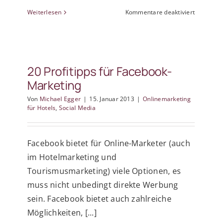
für
Weiterlesen
Kommentare deaktiviert
10
Tipps
für
die
Nutzung
20 Profitipps für Facebook-
von
Marketing
Google+
Von
Michael Egger
|
15. Januar 2013
|
Onlinemarketing
für Hotels
,
Social Media
Facebook bietet für Online-Marketer (auch
im Hotelmarketing und
Tourismusmarketing) viele Optionen, es
muss nicht unbedingt direkte Werbung
sein. Facebook bietet auch zahlreiche
Möglichkeiten, [...]