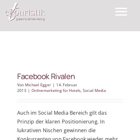
Zum
Inhalt
Tog
springen
Nav
Startseite
Für Ihren Betrieb
Facebook Rivalen
Top Expertise
Von
Michael Egger
|
14. Februar
2013
|
Onlinemarketing für Hotels
,
Social Media
Schreiben Sie uns
Auch im Social Media Bereich gilt das
Prinzip der klaren Positionierung. In
Wichtige Links
lukrativen Nischen gewinnen die
Konkurrenten von Facebook wieder mehr