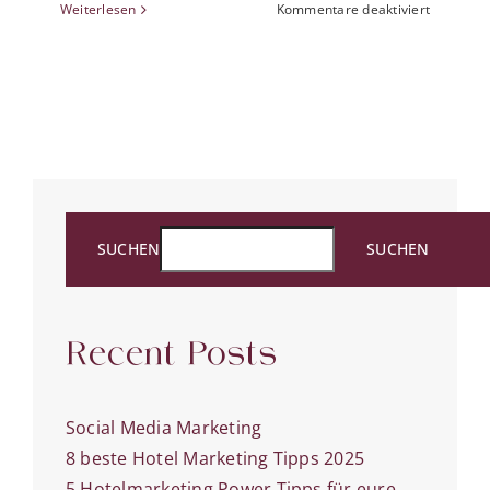
für
Weiterlesen
Kommentare deaktiviert
Todsünd
im
Social
Media
Marketin
SUCHEN
SUCHEN
Recent Posts
Social Media Marketing
8 beste Hotel Marketing Tipps 2025
5 Hotelmarketing Power Tipps für eure