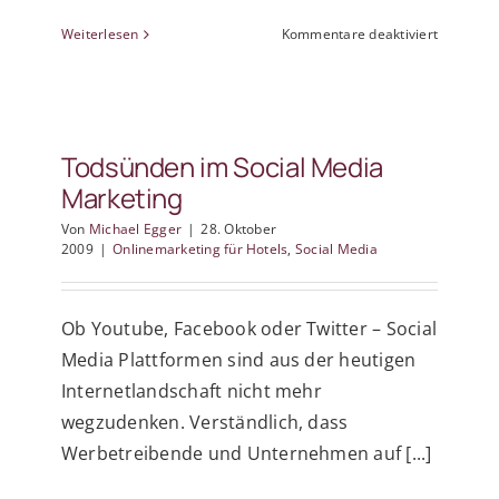
für
Weiterlesen
Kommentare deaktiviert
20
Profitipps
für
Facebook
Marketin
Todsünden im Social Media
Marketing
Von
Michael Egger
|
28. Oktober
2009
|
Onlinemarketing für Hotels
,
Social Media
Ob Youtube, Facebook oder Twitter – Social
Media Plattformen sind aus der heutigen
Internetlandschaft nicht mehr
wegzudenken. Verständlich, dass
Werbetreibende und Unternehmen auf [...]