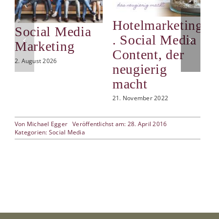
Hotelmarketing
R
Social Media
. Social Media
T
Marketing
Content, der
M
2. August 2026
neugierig
H
macht
h
21. November 2022
21
Von
Michael Egger
Veröffentlichst am: 28. April 2016
Kategorien:
Social Media