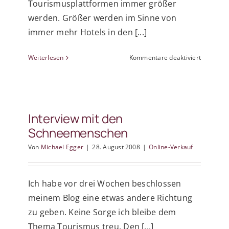
Tourismusplattformen immer größer
werden. Größer werden im Sinne von
immer mehr Hotels in den [...]
für
Weiterlesen
Kommentare deaktiviert
Der
Tiscover-
Effekt
oder
wie
Interview mit den
ein
Schneemenschen
Tourismu
zum
Von
Michael Egger
|
28. August 2008
|
Online-Verkauf
Molloch
wird
Ich habe vor drei Wochen beschlossen
meinem Blog eine etwas andere Richtung
zu geben. Keine Sorge ich bleibe dem
Thema Tourismus treu. Den [...]