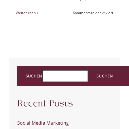
für
Weiterlesen
Kommentare deaktiviert
Interview
mit
den
Schneem
SUCHEN
SUCHEN
Recent Posts
Social Media Marketing