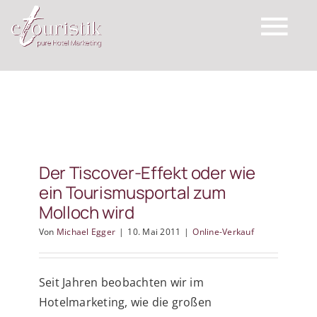
Zum
Inhalt
Tog
springen
Nav
eTouristik
Leistungen
Der Tiscover-Effekt oder wie
ein Tourismusportal zum
Top Expertise
Molloch wird
Von
Michael Egger
|
10. Mai 2011
|
Online-Verkauf
Schreiben Sie uns
Seit Jahren beobachten wir im
Wichtige Links
Hotelmarketing, wie die großen