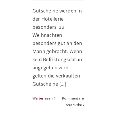
Gutscheine werden in
der Hotellerie
besonders zu
Weihnachten
besonders gut an den
Mann gebracht. Wenn
kein Befristungsdatum
angegeben wird,
gelten die verkauften
Gutscheine [...]
Weiterlesen
Kommentare
für
deaktiviert
Gutscheine
sind
prinzipiell
30