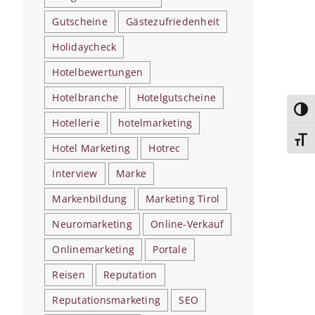
Gutscheine
Gästezufriedenheit
Holidaycheck
Hotelbewertungen
Hotelbranche
Hotelgutscheine
Umsc
Hotellerie
hotelmarketing
Schri
Hotel Marketing
Hotrec
Interview
Marke
Markenbildung
Marketing Tirol
Neuromarketing
Online-Verkauf
Onlinemarketing
Portale
Reisen
Reputation
Reputationsmarketing
SEO