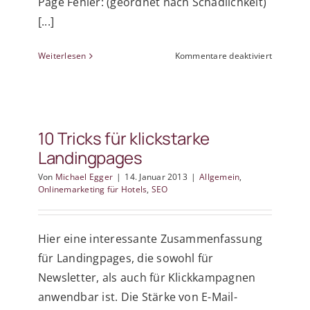
Page Fehler: (geordnet nach Schädlichkeit)
[...]
für
Weiterlesen
Kommentare deaktiviert
Die
größten
SEO
Fehler
2012
10 Tricks für klickstarke
Landingpages
Von
Michael Egger
|
14. Januar 2013
|
Allgemein
,
Onlinemarketing für Hotels
,
SEO
Hier eine interessante Zusammenfassung
für Landingpages, die sowohl für
Newsletter, als auch für Klickkampagnen
anwendbar ist. Die Stärke von E-Mail-