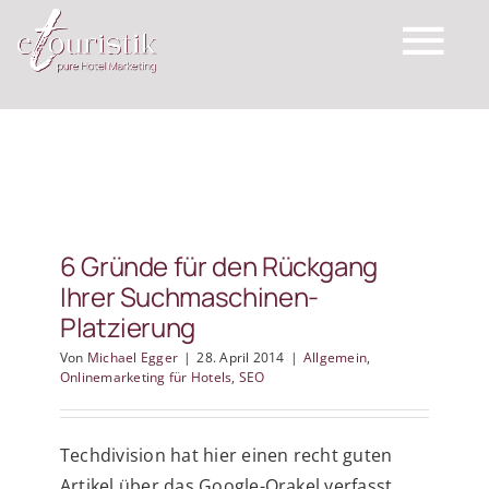
Zum
Inhalt
Tog
springen
Nav
Startseite
Für Ihren Betrieb
6 Gründe für den Rückgang
Ihrer Suchmaschinen-
Top Expertise
Platzierung
Von
Michael Egger
|
28. April 2014
|
Allgemein
,
Schreiben Sie uns
Onlinemarketing für Hotels
,
SEO
Wichtige Links
Techdivision hat hier einen recht guten
Artikel über das Google-Orakel verfasst.