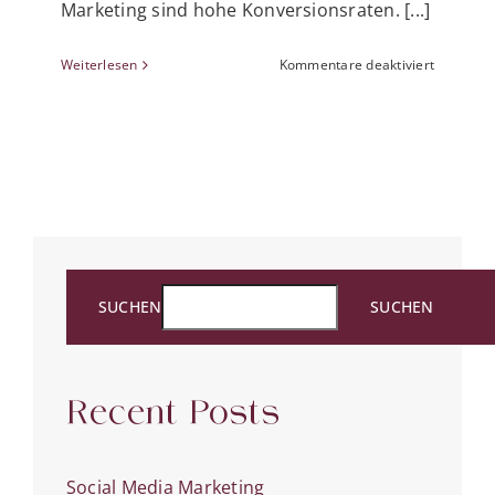
Marketing sind hohe Konversionsraten. [...]
für
Weiterlesen
Kommentare deaktiviert
10
Tricks
für
klickstar
Landingp
SUCHEN
SUCHEN
Recent Posts
Social Media Marketing