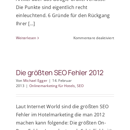
Die Punkte sind eigentlich recht
einleuchtend. 6 Gründe für den Rückgang
Ihrer [...]
für
Weiterlesen
Kommentare deaktiviert
6
Gründe
für
den
Rückgang
Die größten SEO Fehler 2012
Ihrer
Suchmasc
Von
Michael Egger
|
14. Februar
2013
|
Onlinemarketing für Hotels
,
SEO
Platzieru
Laut Internet World sind die größten SEO
Fehler im Hotelmarketing die man 2012
machen kann folgende: Die größten On-