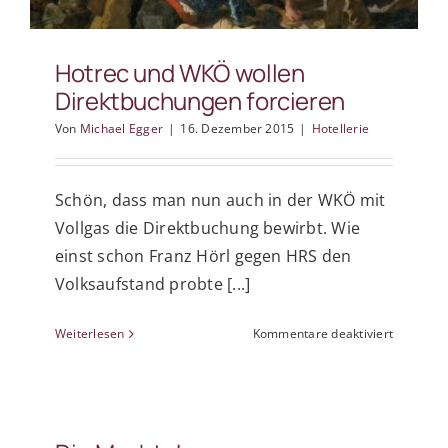
Hotrec und WKÖ wollen
Direktbuchungen forcieren
Von
Michael Egger
|
16. Dezember 2015
|
Hotellerie
Schön, dass man nun auch in der WKÖ mit
Vollgas die Direktbuchung bewirbt. Wie
einst schon Franz Hörl gegen HRS den
Volksaufstand probte [...]
für
Weiterlesen
Kommentare deaktiviert
Hotrec
und
WKÖ
wollen
Direktbu