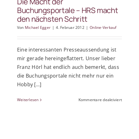
Die Macht der
forcieren
Buchungsportale – HRS macht
den nächsten Schritt
Von
Michael Egger
|
4. Februar 2012
|
Online-Verkauf
Eine interessanten Presseaussendung ist
mir gerade hereingeflattert. Unser lieber
Franz Hörl hat endlich auch bemerkt, dass
die Buchungsportale nicht mehr nur ein
Hobby [...]
für
Weiterlesen
Kommentare deaktiviert
Die
Macht
der
Buchungs
–
HRS