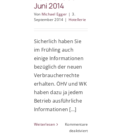
Juni 2014
Von
Michael Egger
|
3.
September 2014
|
Hotellerie
Sicherlich haben Sie
im Frühling auch
einige Informationen
bezüglich der neuen
Verbraucherrechte
erhalten. ÖHV und WK
haben dazu ja jedem
Betrieb ausführliche
Informationen [...]
Weiterlesen
Kommentare
für
deaktiviert