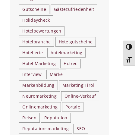
Gutscheine
Gästezufriedenheit
Holidaycheck
Hotelbewertungen
Hotelbranche
Hotelgutscheine
Umsc
Hotellerie
hotelmarketing
Schri
Hotel Marketing
Hotrec
Interview
Marke
Markenbildung
Marketing Tirol
Neuromarketing
Online-Verkauf
Onlinemarketing
Portale
Reisen
Reputation
Reputationsmarketing
SEO