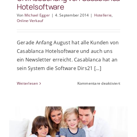
Hotelsoftware
Von
Michael Egger
|
4. September 2014
|
Hotellerie
,
Online-Verkauf
Gerade Anfang August hat alle Kunden von
Casablanca Hotelsoftware und auch uns
ein Newsletter erreicht. Casablanca hat an
sein System die Software Dirs21 [...]
für
Weiterlesen
Kommentare deaktiviert
Channel
und
Onlinebu
von
Casablan
Hotelsof