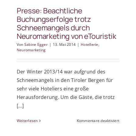
man
Presse: Beachtliche
eine
Buchungserfolge trotz
Marke
Schneemangels durch
nicht
aufbauen
Neuromarketing von eTouristik
Von
Sabine Egger
|
13. Mai 2014
|
Hotellerie
,
Neuromarketing
Der Winter 2013/14 war aufgrund des
Schneemangels in den Tiroler Bergen für
sehr viele Hoteliers eine große
Herausforderung. Um die Gäste, die trotz
[...]
für
Weiterlesen
Kommentare deaktiviert
Presse:
Beachtlic