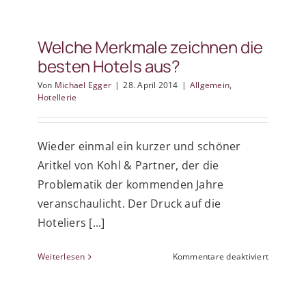
Buchungs
trotz
Schneem
Welche Merkmale zeichnen die
durch
besten Hotels aus?
Neuromar
von
Von
Michael Egger
|
28. April 2014
|
Allgemein
,
eTouristi
Hotellerie
Wieder einmal ein kurzer und schöner
Aritkel von Kohl & Partner, der die
Problematik der kommenden Jahre
veranschaulicht. Der Druck auf die
Hoteliers [...]
für
Weiterlesen
Kommentare deaktiviert
Welche
Merkmal
zeichnen