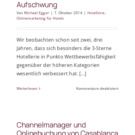
Aufschwung
Von
Michael Egger
|
7. Oktober 2014
|
Hotellerie
,
Onlinemarketing für Hotels
Wir beobachten schon seit zwei, drei
Jahren, dass sich besonders die 3-Sterne
Hotellerie in Punkto Wettbewerbsfähigkeit
gegenüber der höheren Kategorien
wesentlich verbessert hat. [...]
für
Weiterlesen
Kommentare deaktiviert
3
Sterne
Betriebe
im
Aufschw
Channelmanager und
Onlinebuchung von Casablanca