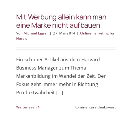
die
Hotelleri
Mit Werbung allein kann man
ab
eine Marke nicht aufbauen
14.
Juni
Von
Michael Egger
|
27. Mai 2014
|
Onlinemarketing für
2014
Hotels
Ein schöner Artikel aus dem Harvard
Business Manager zum Thema
Markenbildung im Wandel der Zeit. Der
Fokus geht immer mehr in Richtung
Produktwahrheit [...]
für
Weiterlesen
Kommentare deaktiviert
Mit
Werbung
allein
kann