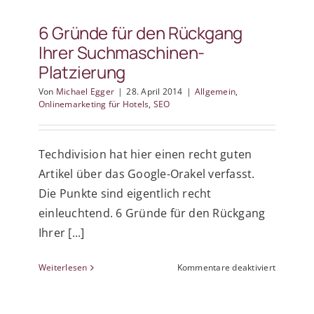
die
besten
6 Gründe für den Rückgang
Hotels
Ihrer Suchmaschinen-
aus?
Platzierung
Von
Michael Egger
|
28. April 2014
|
Allgemein
,
Onlinemarketing für Hotels
,
SEO
Techdivision hat hier einen recht guten
Artikel über das Google-Orakel verfasst.
Die Punkte sind eigentlich recht
einleuchtend. 6 Gründe für den Rückgang
Ihrer [...]
für
Weiterlesen
Kommentare deaktiviert
6
Gründe
für