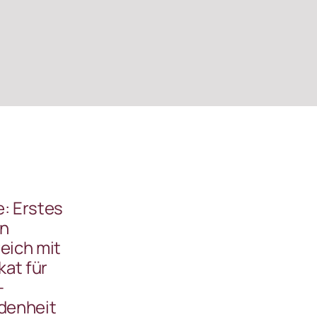
: Erstes
in
eich mit
kat für
-
denheit