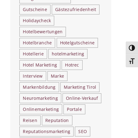
Gutscheine
Gästezufriedenheit
Holidaycheck
Hotelbewertungen
Hotelbranche
Hotelgutscheine
Umsc
Hotellerie
hotelmarketing
Schri
Hotel Marketing
Hotrec
Interview
Marke
Markenbildung
Marketing Tirol
Neuromarketing
Online-Verkauf
Onlinemarketing
Portale
Reisen
Reputation
Reputationsmarketing
SEO