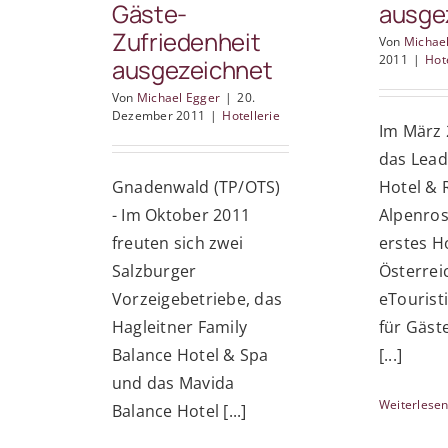
Gäste-
ausge
Zufriedenheit
Von
Michae
2011
|
Hot
ausgezeichnet
Von
Michael Egger
|
20.
Dezember 2011
|
Hotellerie
Im März
das Lead
Gnadenwald (TP/OTS)
Hotel & 
- Im Oktober 2011
Alpenrose
freuten sich zwei
erstes Ho
Salzburger
Österrei
Vorzeigebetriebe, das
eTouristi
Hagleitner Family
für Gäst
Balance Hotel & Spa
[...]
und das Mavida
Weiterlese
Balance Hotel [...]