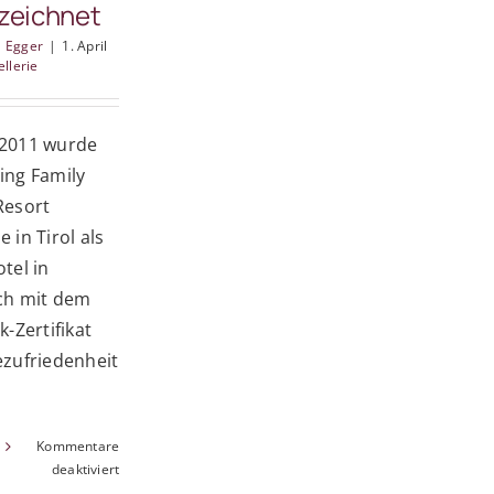
zeichnet
l Egger
|
1. April
ellerie
 2011 wurde
ing Family
Resort
 in Tirol als
tel in
ch mit dem
k-Zertifikat
ezufriedenheit
n
Kommentare
für
deaktiviert
Presse: