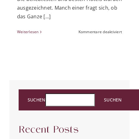
ausgezeichnet. Manch einer fragt sich, ob
das Ganze [...]
für
Weiterlesen
Kommentare deaktiviert
Holidayc
Award
und
Top
Hotel
–
drei
Faktoren
der
Berechn
SUCHEN
SUCHEN
Recent Posts