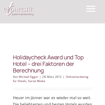
Zum
Inhalt
Tog
springen
Nav
eTouristik
Leistungen
Holidaycheck Award und Top
Hotel – drei Faktoren der
Top Expertise
Berechnung
Von
Michael Egger
|
28. März 2012
|
Onlinemarketing
Schreiben Sie uns
für Hotels
,
Social Media
Wichtige Links
Heuer im Jänner war es wieder mal so weit.
Die beliebtesten und besten Hotels wurden